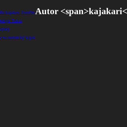
Autor <span>kajakari<
ňa kajakov Trenčín
elsyk Tuktu
ajaky
 na turistický kajak