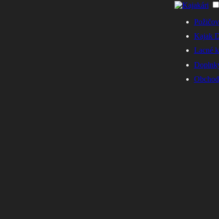
Požičov
Kajak D
Lacné k
Doplnky
Obchod