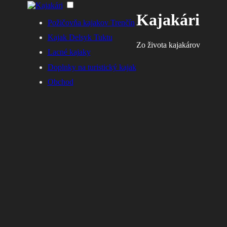
Kajakári
Požičovňa kajakov Trenčín
Kajak Delsyk Tuktu
Zo života kajakárov
Lacné kajaky
Doplnky na turistický kajak
Obchod